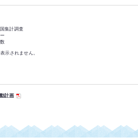
国集計調査
ー
数
は表示されません。
動計画