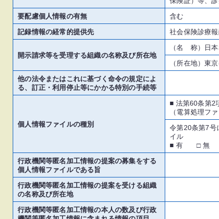
保険証）等、診
要配慮個人情報の有無
含む
記録情報の経常的提供先
社会保険診療報
（名 称）日本
開示請求等を受理する組織の名称及び所在地
（所在地）東京都
他の法令またはこれに基づく命令の規定によ
る、訂正・利用停止等にかかる特別の手続等
■ 法第60条第2
（電算処理ファ
個人情報ファイルの種別
令第20条第7
イル
■ 有 □ 無
行政機関等匿名加工情報の提案の募集をする
個人情報ファイルである旨
行政機関等匿名加工情報の提案を受ける組織
の名称及び所在地
行政機関等匿名加工情報の本人の数及び行政
機関等匿名加工情報に含まれる情報の項目