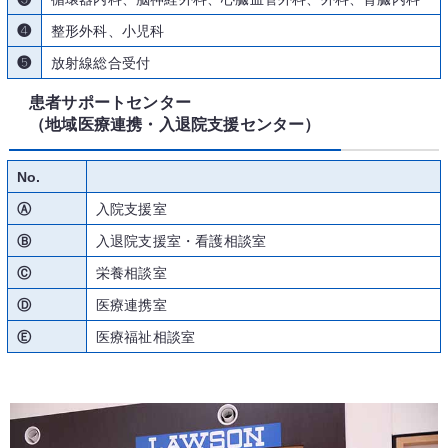
❹
整形外科、小児科
❺
放射線総合受付
患者サポートセンター
（地域医療連携・入退院支援センター）
No.
Ⓐ
入院支援室
Ⓑ
入退院支援室・看護相談室
Ⓒ
栄養相談室
Ⓓ
医療連携室
Ⓔ
医療福祉相談室