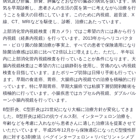
病気及び肝臓、胆嚢、膵臓などおなかの臓器の病気を扱います。病
気を早期診断し、患者さんの生活の質を第一に考えながら治療を行
うことを最大の目標にしています。このために内視鏡、超音波、X
線、CT、MRIなどを駆使し、診断、治療にあたっています。
上部消化管内視鏡検査（胃カメラ）ではご希望の方には鼻から行う
内視鏡（経鼻内視鏡）を行っています。2013年からヘリコバクタ
ー・ピロリ菌の除菌治療が事実上、すべての患者で保険適用になり
除菌治療感は以前に比べて2倍以上に増えました。ただし、半年以
内に上部消化管内視鏡検査を行っていることが条件になります。大
腸内視鏡検査はご希望の方には鎮静剤を使用し、苦痛のない内視鏡
検査を目指しています。またポリープ切除は日帰り手術も行ってい
ます。早期の食道癌、胃癌、大腸癌は内視鏡での治療を積極的に行
っています。特に早期胃癌、早期大腸癌では粘膜下層切開剥離術を
積極的に行っています。小腸疾患ではカプセル内視鏡、ダブルバル
ーン小腸内視鏡を行っています。
B型肝炎、C型肝炎は21世紀になり大幅に治療方針が変化してきま
した。B型肝炎は経口の抗ウイルス剤、インターフェロン治療を、
年齢などを考慮に入れながら患者さんに適した治療法を提案させて
いただいています。平成25年12月から保険適応になったC型慢性肝
炎に対する3剤療法（ペグインターフェロン＋リバビリン＋シメプ