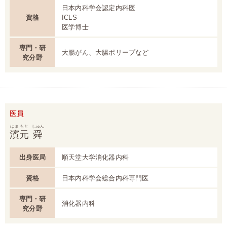
日本内科学会認定内科医
資格
ICLS
医学博士
専門・研
大腸がん、大腸ポリープなど
究分野
医員
はまもと
しゅん
濱元
舜
出身医局
順天堂大学消化器内科
資格
日本内科学会総合内科専門医
専門・研
消化器内科
究分野