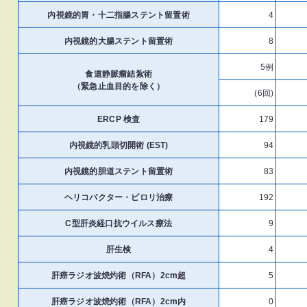
内視鏡的胃・十二指腸ステント留置術
4
内視鏡的大腸ステント留置術
8
5例
食道静脈瘤結紮術
（緊急止血目的を除く）
(6回)
ERCP 検査
179
内視鏡的乳頭切開術 (EST)
94
内視鏡的胆道ステント留置術
83
ヘリコバクター・ピロリ治療
192
C型肝炎経口抗ウイルス療法
9
肝生検
4
肝癌ラジオ波焼灼術（RFA）2cm超
5
肝癌ラジオ波焼灼術（RFA）2cm内
0