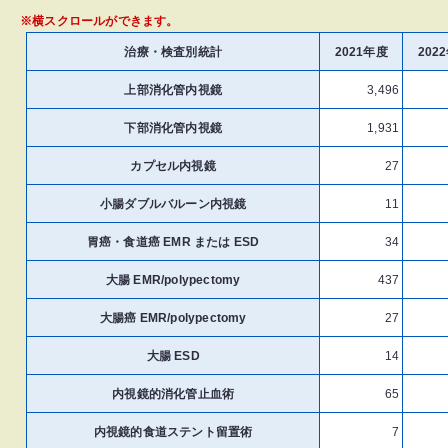
※横スクロールができます。
治療・検査別統計
2021年度
202
上部消化管内視鏡
3,496
下部消化管内視鏡
1,931
カプセル内視鏡
27
小腸ダブルバルーン内視鏡
11
胃癌・食道癌 EMR または ESD
34
大腸 EMR/polypectomy
437
大腸癌 EMR/polypectomy
27
大腸 ESD
14
内視鏡的消化管止血術
65
内視鏡的食道ステント留置術
7