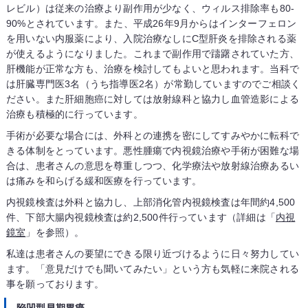
レビル）は従来の治療より副作用が少なく、ウィルス排除率も80-
90%とされています。また、平成26年9月からはインターフェロン
を用いない内服薬により、入院治療なしにC型肝炎を排除される薬
が使えるようになりました。これまで副作用で躊躇されていた方、
肝機能が正常な方も、治療を検討してもよいと思われます。当科で
は肝臓専門医3名（うち指導医2名）が常勤していますのでご相談く
ださい。また肝細胞癌に対しては放射線科と協力し血管造影による
治療も積極的に行っています。
手術が必要な場合には、外科との連携を密にしてすみやかに転科で
きる体制をとっています。悪性腫瘍で内視鏡治療や手術が困難な場
合は、患者さんの意思を尊重しつつ、化学療法や放射線治療あるい
は痛みを和らげる緩和医療を行っています。
内視鏡検査は外科と協力し、上部消化管内視鏡検査は年間約4,500
件、下部大腸内視鏡検査は約2,500件行っています（詳細は「
内視
鏡室
」を参照）。
私達は患者さんの要望にできる限り近づけるように日々努力してい
ます。「意見だけでも聞いてみたい」という方も気軽に来院される
事を願っております。