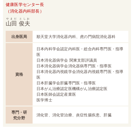
健康医学センター長
（消化器内科部長）
やまだ
としお
山田
俊夫
出身医局
順天堂大学消化器内科、虎の門病院消化器科
日本内科学会認定内科医・総合内科専門医・指導
医
日本消化器病学会 関東支部評議員
日本消化器病学会消化器病専門医・指導医
日本消化器内視鏡学会消化器内視鏡専門医・指導
資格
医
日本肝臓学会肝臓専門医・指導医
日本がん治療認定医機構がん治療認定医
日本医師会認定産業医
医学博士
専門・研
消化管、消化管治療、炎症性腸疾患、肝臓
究分野