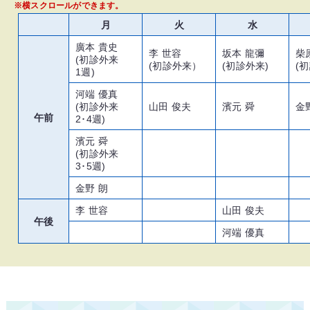
※横スクロールができます。
月
火
水
廣本 貴史
李 世容
坂本 龍彌
柴
(初診外来
(初診外来）
(初診外来)
(
1週)
河端 優真
(初診外来
山田 俊夫
濱元 舜
金
午前
2･4週)
濱元 舜
(初診外来
3･5週)
金野 朗
李 世容
山田 俊夫
午後
河端 優真