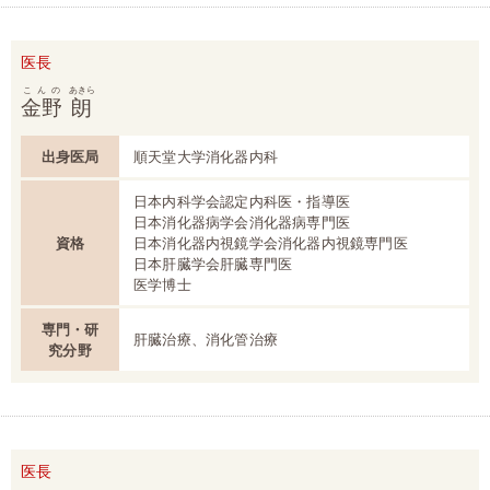
医長
こんの
あきら
金野
朗
出身医局
順天堂大学消化器内科
日本内科学会認定内科医・指導医
日本消化器病学会消化器病専門医
資格
日本消化器内視鏡学会消化器内視鏡専門医
日本肝臓学会肝臓専門医
医学博士
専門・研
肝臓治療、消化管治療
究分野
医長