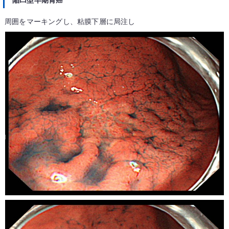
陥凹型早期胃癌
周囲をマーキングし、粘膜下層に局注し