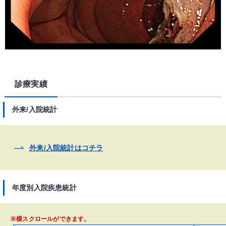
診療実績
外来/入院統計
外来/入院統計はコチラ
年度別入院疾患統計
※横スクロールができます。