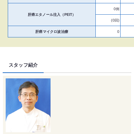
0例
肝癌エタノール注入（PEIT）
(0回)
肝癌マイクロ波治療
0
スタッフ紹介