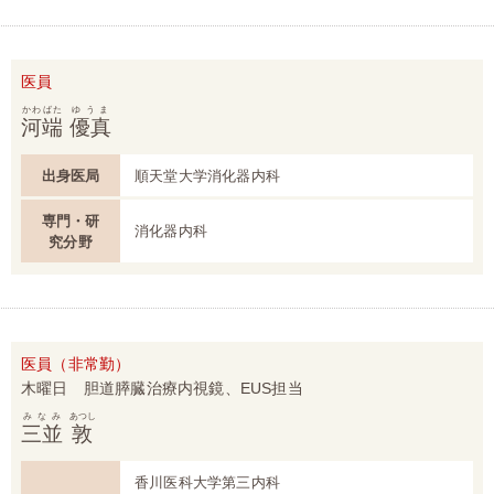
医員
かわばた
ゆうま
河端
優真
出身医局
順天堂大学消化器内科
専門・研
消化器内科
究分野
医員（非常勤）
木曜日 胆道膵臓治療内視鏡、EUS担当
みなみ
あつし
三並
敦
香川医科大学第三内科