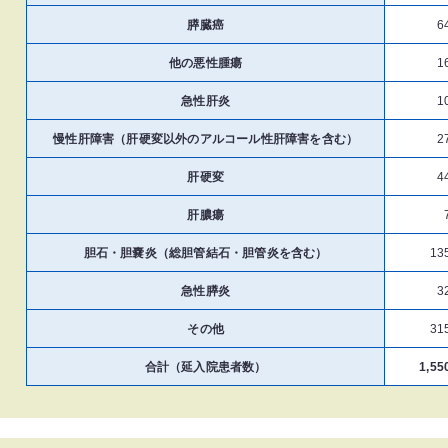
膵臓癌
6
他の悪性腫瘍
1
急性肝炎
1
慢性肝障害（肝硬変以外のアルコール性肝障害を含む）
2
肝硬変
4
肝膿瘍
胆石・胆嚢炎（総胆管結石・胆管炎を含む）
13
急性膵炎
3
その他
31
合計（延入院患者数）
1,55