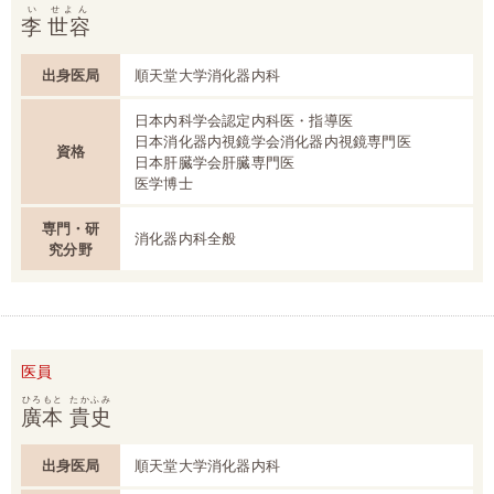
い
せよん
李
世容
出身医局
順天堂大学消化器内科
日本内科学会認定内科医・指導医
日本消化器内視鏡学会消化器内視鏡専門医
資格
日本肝臓学会肝臓専門医
医学博士
専門・研
消化器内科全般
究分野
医員
ひろもと
たかふみ
廣本
貴史
出身医局
順天堂大学消化器内科