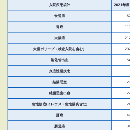
入院疾患統計
2021年度
食道癌
6
胃癌
11
大腸癌
21
大腸ポリープ（検査入院を含む）
20
消化管出血
5
炎症性腸疾患
1
結腸憩室
2
結腸憩室出血
2
急性腹症(イレウス・急性腸炎含む)
12
肝癌
4
胆道癌
3