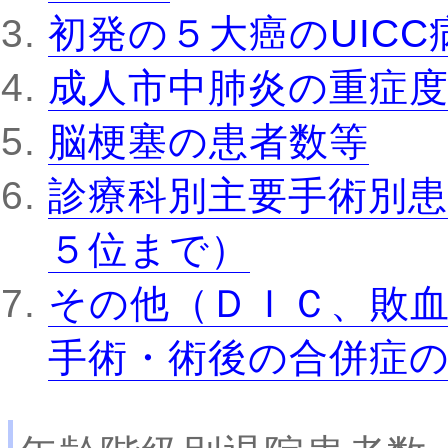
初発の５大癌のUIC
成人市中肺炎の重症
脳梗塞の患者数等
診療科別主要手術別患
５位まで）
その他（ＤＩＣ、敗
手術・術後の合併症