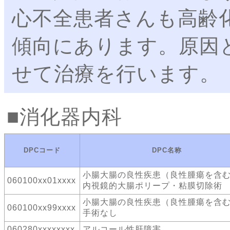
心不全患者さんも高齢
傾向にあります。原因
せて治療を行います。
消化器内科
DPCコード
DPC名称
小腸大腸の良性疾患（良性腫瘍を含
060100xx01xxxx
内視鏡的大腸ポリープ・粘膜切除術
小腸大腸の良性疾患（良性腫瘍を含
060100xx99xxxx
手術なし
060280xxxxxxxx
アルコール性肝障害