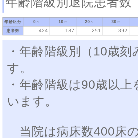
年齢階級別退院患者数
年齢区分
0～
10～
20～
30～
424
187
251
392
患者数
・年齢階級別（10歳
す。
・年齢階級は90歳以上
います。
当院は病床数400床の