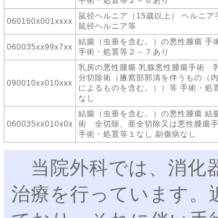
手術・処置等２－６あり
鼠径ヘルニア（15歳以上） ヘルニ
060160x001xxxx
鼠径ヘルニア等
結腸（虫垂を含む。）の悪性腫瘍 手
060035xx99x7xx
手術・処置等２－７あり
乳房の悪性腫瘍 乳腺悪性腫瘍手術 
分切除術（腋窩部郭清を伴うもの（
090010xx010xxx
によるものを含む。））等 手術・処
なし
結腸（虫垂を含む。）の悪性腫瘍 結
060035xx010x0x
術 全切除、亜全切除又は悪性腫瘍
手術・処置等１なし 副傷病なし
当院外科では、消化器
治療を行っています。