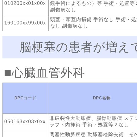
010200xx01x00x
鏡手術によるもの）等 手術・処置等
副傷病なし
頭蓋・頭蓋内損傷 手術なし 手術・
160100xx99x00x
なし 副傷病なし
脳梗塞の患者が増え
心臓血管外科
DPCコード
DPC名称
非破裂性大動脈瘤、腸骨動脈瘤 ステ
050163xx03x0xx
ラフト内挿術 手術・処置等２なし
閉塞性動脈疾患 動脈塞栓除去術 そ