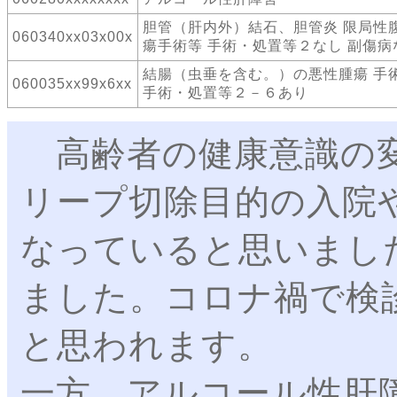
胆管（肝内外）結石、胆管炎 限局性
060340xx03x00x
瘍手術等 手術・処置等２なし 副傷病
結腸（虫垂を含む。）の悪性腫瘍 手
060035xx99x6xx
手術・処置等２－６あり
高齢者の健康意識の変
リープ切除目的の入院
なっていると思いまし
ました。コロナ禍で検
と思われます。
一方、アルコール性肝