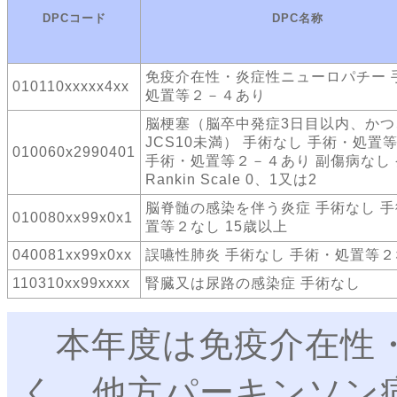
DPCコード
DPC名称
免疫介在性・炎症性ニューロパチー 
010110xxxxx4xx
処置等２－４あり
脳梗塞（脳卒中発症3日目以内、かつ
JCS10未満） 手術なし 手術・処置
010060x2990401
手術・処置等２－４あり 副傷病なし
Rankin Scale 0、1又は2
脳脊髄の感染を伴う炎症 手術なし 
010080xx99x0x1
置等２なし 15歳以上
040081xx99x0xx
誤嚥性肺炎 手術なし 手術・処置等
110310xx99xxxx
腎臓又は尿路の感染症 手術なし
本年度は免疫介在性・
く、他方パーキンソン