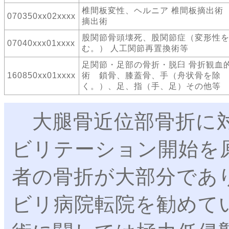
椎間板変性、ヘルニア 椎間板摘出術
070350xx02xxxx
摘出術
股関節骨頭壊死、股関節症（変形性
07040xxx01xxxx
む。） 人工関節再置換術等
足関節・足部の骨折・脱臼 骨折観血
160850xx01xxxx
術 鎖骨、膝蓋骨、手（舟状骨を除
く。）、足、指（手、足）その他等
大腿骨近位部骨折に対
ビリテーション開始を
者の骨折が大部分であ
ビリ病院転院を勧めて