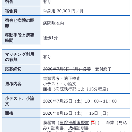
宿舎
有り
宿舎費
単身用 30,000 円／月
宿舎と病院の距
病院敷地内
離
移動手段と所要
徒歩1分
時間
マッチング利用
有り
の有無
応募締切
2026年7月6日（月）必着
受付終了
書類選考・適正検査
選考内容
小テスト・小論文
面接（病院執行部により15分程度）
小テスト、小論
2026年7月25日（土）10：00～11：00
文
面接
2026年8月15日（土）・16日（日）
履歴書（
当院推奨履歴書
）、卒業（見込
み）証明書、成績証明書