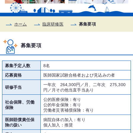
ホーム
臨床研修医
募集要項
募集要項
募集予定人数
8名
応募資格
医師国家試験合格者および見込みの者
一年次 264,300円／月、二年次 275,300
研修手当
円／月その他当直手当あり
公的医療保険：有り
社会保障、労働
公的年金保険：有り
保険
労働者災害補償保険：有り
医師賠償責任保
病院自体の加入：有り
険の扱い
個人加入：推奨