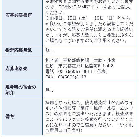
※適性検査に関する案内をお送りいたします
ので、PC用のE-Mailアドレスを必ずご記入
ください。
応募必要書類
※面接日、15日（土）・16日（日）どちら
が良いかご希望がありましたら記載してくだ
さい。できる限りご希望に添えるよう調整い
たしますが、応募人数によりご希望に添えな
い場合もございますのでご了承ください。
指定応募用紙
無し
担当者 事務部総務課 大朏・小宮
住所 東京都江戸川区臨海町1-4-2
応募連絡先
電話 03（5605）8811（代表）
FAX 03(5605)8113
選考時の宿舎の
無し
紹介
採用となった場合、院内感染防止のためウイ
ルス抗体価検査（麻疹・風疹・水痘・ムンプ
ス）の結果をご提出いただきます。検査結果
備考
によってはワクチン接種を行っていただくこ
とになりますのでご留意ください。（いずれ
も費用は自己負担）