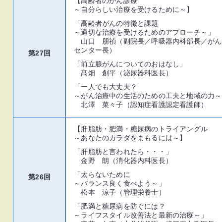
【高齢者のがん診療
～自分らしい治療を受けるために～】
「高齢者がんの特徴と課題
～適切な治療を受けるためのアプローチ～」
山口 朋禎（副院長／呼吸器内科部長／がん
センター長）
第27回
「前立腺がんについてのおはなし」
髙畑 創平（泌尿器科医長）
「一人でも大丈夫？
～がん治療中の生活のための工夫と地域の力～
北澤 菜々子（認知症看護認定看護師）
【肝脂肪・肥満・糖尿病のトライアングル
～あなたのカラダをまもるには～】
「肝脂肪と言われたら・・・」
金野 朗（消化器内科医長）
「太らないために
第26回
～バランス良く食べよう～」
松本 涼子（管理栄養士）
「肥満と糖尿病を防ぐには？
～ライフスタイル改善法と最新の治療～」