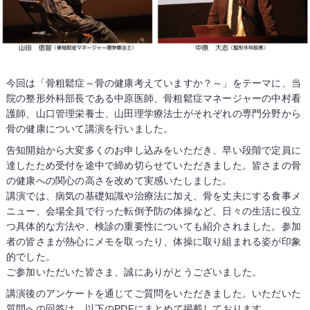
今回は「骨粗鬆症～骨の健康考えていますか？～」をテーマに、当
院の整形外科部長である中原医師、骨粗鬆症マネージャーの中村看
護師、山口管理栄養士、山田理学療法士がそれぞれの専門分野から
骨の健康について講演を行いました。
告知開始から大変多くのお申し込みをいただき、早い段階で定員に
達したため受付を途中で締め切らせていただきました。皆さまの骨
の健康への関心の高さを改めて実感いたしました。
講演では、病気の基礎知識や治療法に加え、骨を丈夫にする食事メ
ニュー、会場全員で行った転倒予防の体操など、日々の生活に役立
つ具体的な方法や、検診の重要性についても紹介されました。参加
者の皆さまが熱心にメモを取ったり、体操に取り組まれる姿が印象
的でした。
ご参加いただいた皆さま、誠にありがとうございました。
講演後のアンケートを通じてご質問をいただきました。いただいた
質問への回答は、以下のPDFにまとめて掲載しております。