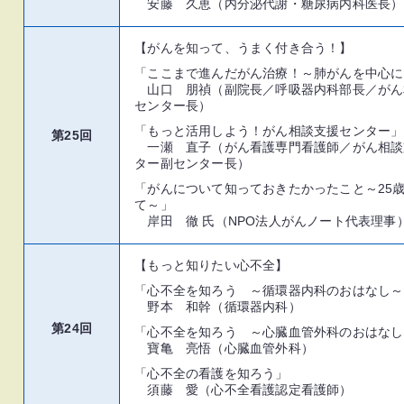
安藤 久恵（内分泌代謝・糖尿病内科医長）
【がんを知って、うまく付き合う！】
「ここまで進んだがん治療！～肺がんを中心に
山口 朋禎（副院長／呼吸器内科部長／がん
センター長）
「もっと活用しよう！がん相談支援センター」
第25回
一瀬 直子（がん看護専門看護師／がん相談
ター副センター長）
「がんについて知っておきたかったこと～25
て～」
岸田 徹 氏（NPO法人がんノート代表理事
【もっと知りたい心不全】
「心不全を知ろう ～循環器内科のおはなし～
野本 和幹（循環器内科）
第24回
「心不全を知ろう ～心臓血管外科のおはなし
寶亀 亮悟（心臓血管外科）
「心不全の看護を知ろう」
須藤 愛（心不全看護認定看護師）