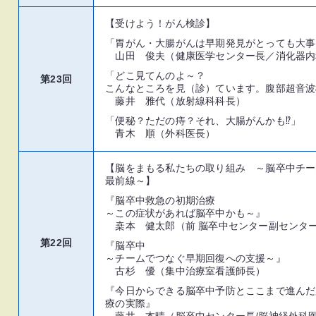
【受けよう！がん検診】
「胃がん・大腸がんは早期発見がとっても大事
山田 俊夫（健康医学センター長／消化器内
「どこ見てんのよ～？
第23回
こんなところを見（診）ています。腹部超音波
藤井 雅代（放射線科科長）
「便秘？ただの痔？それ、大腸がんかも⁉」
青木 順（外科医長）
【脳をまもる私たちの取り組み ～脳卒中チー
最前線～】
『脳卒中救急の初期治療
～この症状があれば脳卒中かも～』
桒本 健太郎（前 脳卒中センター副センタ
第22回
『脳卒中
～チームでつなぐ早期回復への支援～』
古杉 優（集中治療室看護師長）
『今日からできる脳卒中予防とここまで進んだ
療の実際』