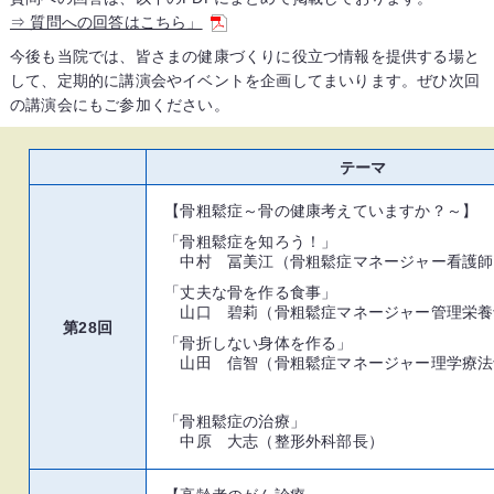
⇒ 質問への回答はこちら」
今後も当院では、皆さまの健康づくりに役立つ情報を提供する場と
して、定期的に講演会やイベントを企画してまいります。ぜひ次回
の講演会にもご参加ください。
テーマ
【骨粗鬆症～骨の健康考えていますか？～】
「骨粗鬆症を知ろう！」
中村 冨美江（骨粗鬆症マネージャー看護師
「丈夫な骨を作る食事」
山口 碧莉（骨粗鬆症マネージャー管理栄養
第28回
「骨折しない身体を作る」
山田 信智（骨粗鬆症マネージャー理学療法
「骨粗鬆症の治療」
中原 大志（整形外科部長）